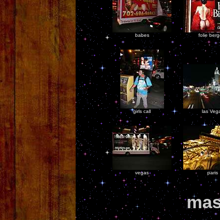
babes
folie ber
girls call
las Veg
vegas
paris
mas