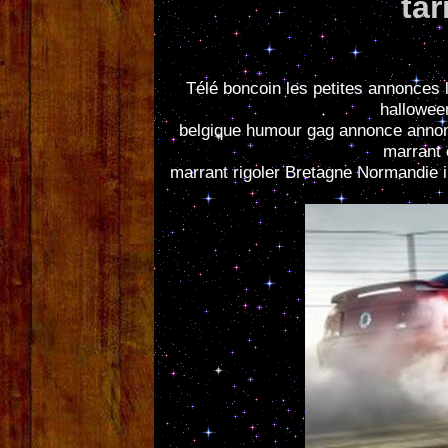
ta
Télé boncoin
les petites annonces
hallowe
belgique
humour gag annonce
annon
marrant
marrant rigoler
Bretagne
Normandie