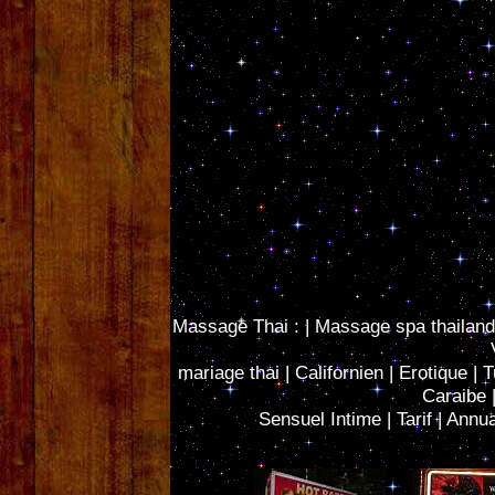
Massage Thai :
| Massage spa
thailand
mariage thai |
Californien |
Erotique |
T
Caraibe |
Sensuel Intime |
Tarif |
Annua